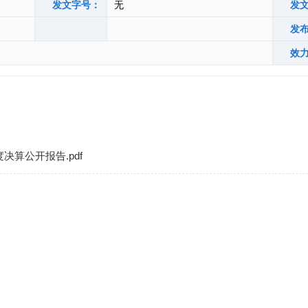
发文字号：
无
发
发
效
度决算公开报告.pdf