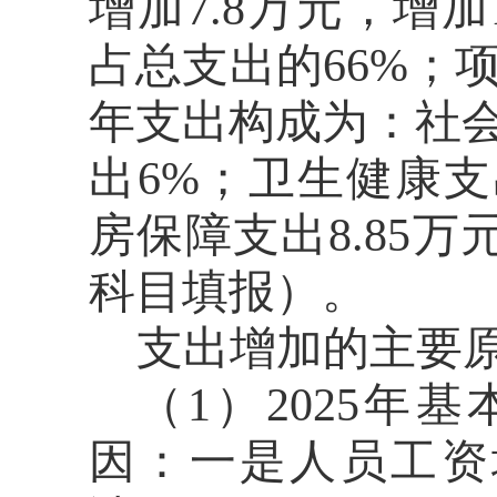
增加
7.8
万元，
增加
占总支出的
66
%；
年支出构成为：社
出
6
%；
卫生健康支
房保障支出8.85
科目填报）
。
支出
增加
的主要
（
1）
2025
年基
因：
一是
人员工资