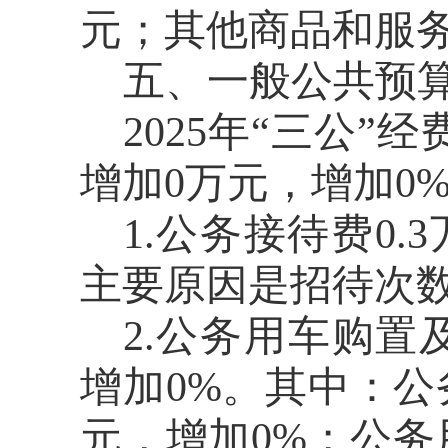
元；其他商品和服务
五、一般公共预
2025
年
“三公”
增加
0
万元，
增加
0
1.公务接待费
0.3
主要原因是
招待次
2.
公务用车购置
增加
0
%
。
其中
：
公
元，
增加
0
%
；
公务