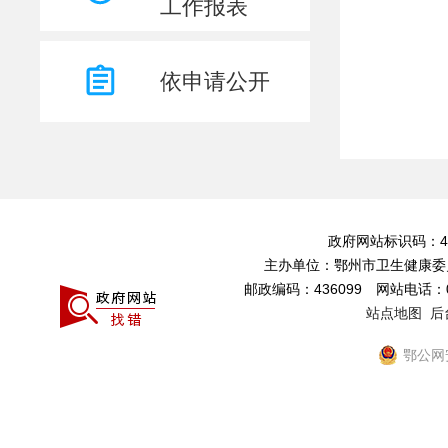
工作报表
重大决策预公开
疫情防控
依申请公开
乡村振兴
政府采购
确需保留证明事项清单
“十四五”规划信息
行政复议
政府网站标识码：4207
公益性事业
主办单位：鄂州市卫生健康委
建议提案
邮政编码：436099 网站电话：027
其他主动公开
站点地图
后
回应关切
鄂公网安