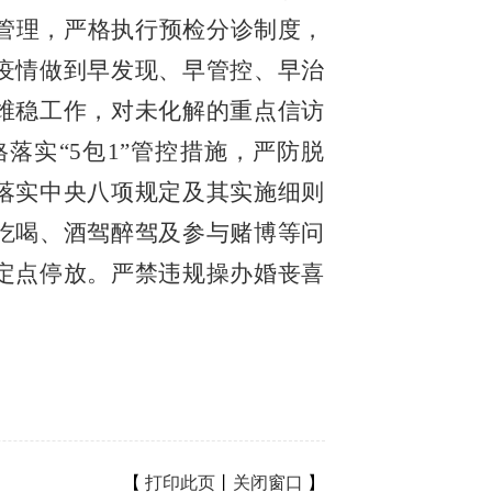
管理，严格执行预检分诊制度，
疫情做到早发现、早管控、早治
维稳工作，对未化解的重点信访
格落实
“5包1”管控措施，严防脱
落实中央八项规定及其实施细则
吃喝、酒驾醉驾及参与赌博等问
定点停放。严禁违规操办婚丧喜
【
打印此页
丨
关闭窗口
】